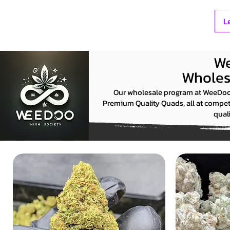
L
We
Wholesa
Our wholesale program at WeeDoo B
Premium Quality Quads, all at compet
qual