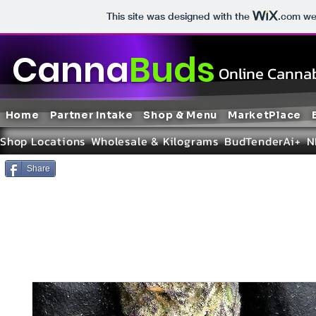
This site was designed with the
.com
web
Canna
Buds
Online Cannab
Home
Partner Intake
Shop & Menu
MarketPlace
Shop Locations
Wholesale & Kilograms
BudTenderAi+
N
Share