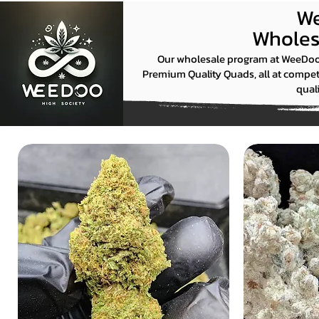
We
Wholesa
Our wholesale program at WeeDoo B
Premium Quality Quads, all at compet
qual