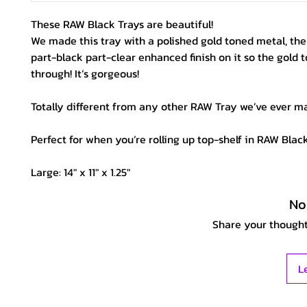
These RAW Black Trays are beautiful!
We made this tray with a polished gold toned metal, the
part-black part-clear enhanced finish on it so the gold 
through! It’s gorgeous!
Totally different from any other RAW Tray we’ve ever m
Perfect for when you’re rolling up top-shelf in RAW Blac
Large: 14″ x 11″ x 1.25″
No
Share your thoughts
L