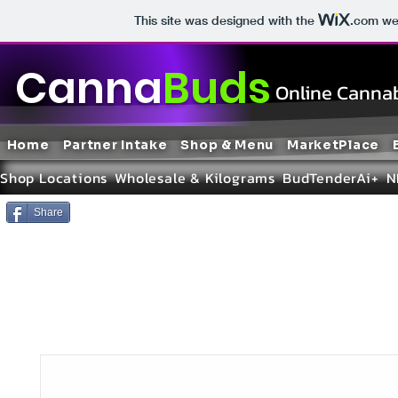
This site was designed with the
.com
web
Canna
Buds
Online Cannab
Home
Partner Intake
Shop & Menu
MarketPlace
Shop Locations
Wholesale & Kilograms
BudTenderAi+
N
Share